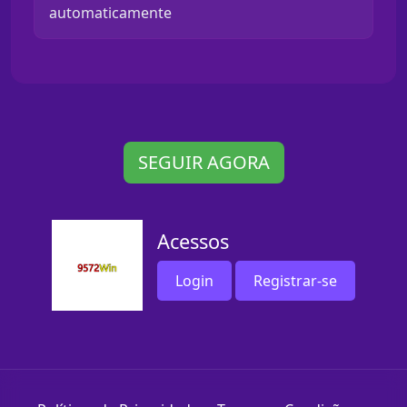
automaticamente
SEGUIR AGORA
Acessos
Login
Registrar-se