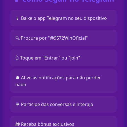
📱 Baixe o app Telegram no seu dispositivo
🔍 Procure por "@9572WinOficial"
👆 Toque em "Entrar" ou "Join"
🔔 Ative as notificações para não perder
nada
💬 Participe das conversas e interaja
🎁 Receba bônus exclusivos