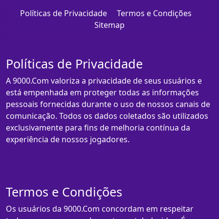
Políticas de Privacidade
Termos e Condições
Sitemap
Políticas de Privacidade
A 9000.Com valoriza a privacidade de seus usuários e
está empenhada em proteger todas as informações
pessoais fornecidas durante o uso de nossos canais de
comunicação. Todos os dados coletados são utilizados
exclusivamente para fins de melhoria contínua da
experiência de nossos jogadores.
Termos e Condições
Os usuários da 9000.Com concordam em respeitar