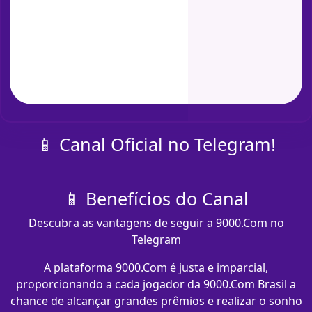
📱 Canal Oficial no Telegram!
📱 Benefícios do Canal
Descubra as vantagens de seguir a 9000.Com no
Telegram
A plataforma 9000.Com é justa e imparcial,
proporcionando a cada jogador da 9000.Com Brasil a
chance de alcançar grandes prêmios e realizar o sonho