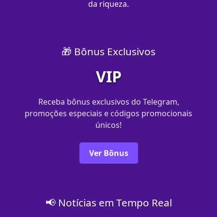
da riqueza.
🎁 Bônus Exclusivos
VIP
Receba bônus exclusivos do Telegram,
promoções especiais e códigos promocionais
únicos!
Ver Bônus
📢 Notícias em Tempo Real