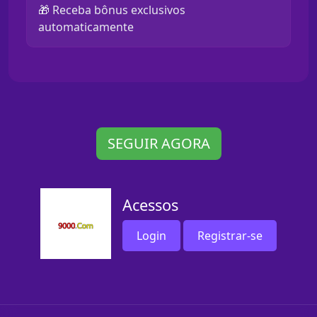
🎁 Receba bônus exclusivos
automaticamente
SEGUIR AGORA
Acessos
Login
Registrar-se