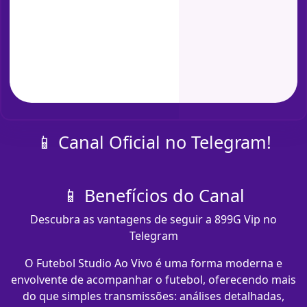
📱 Canal Oficial no Telegram!
📱 Benefícios do Canal
Descubra as vantagens de seguir a 899G Vip no
Telegram
O Futebol Studio Ao Vivo é uma forma moderna e
envolvente de acompanhar o futebol, oferecendo mais
do que simples transmissões: análises detalhadas,