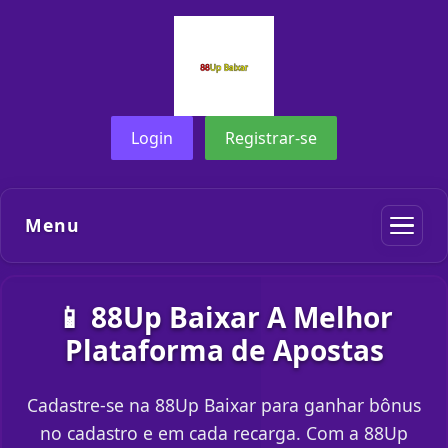
Login
Registrar-se
Menu
📱 88Up Baixar A Melhor
Plataforma de Apostas
Cadastre-se na 88Up Baixar para ganhar bônus
no cadastro e em cada recarga. Com a 88Up