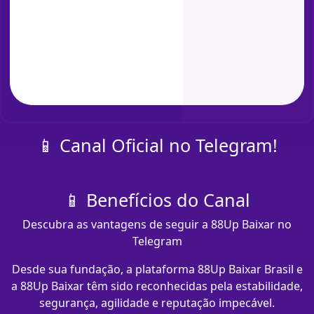
📱 Canal Oficial no Telegram!
📱 Benefícios do Canal
Descubra as vantagens de seguir a 88Up Baixar no
Telegram
Desde sua fundação, a plataforma 88Up Baixar Brasil e
a 88Up Baixar têm sido reconhecidas pela estabilidade,
segurança, agilidade e reputação impecável.