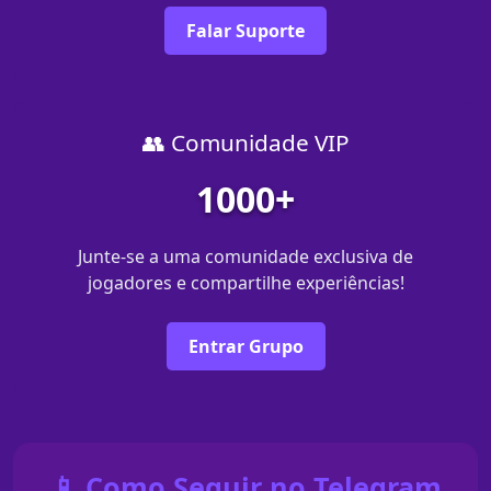
Falar Suporte
👥 Comunidade VIP
1000+
Junte-se a uma comunidade exclusiva de
jogadores e compartilhe experiências!
Entrar Grupo
📱 Como Seguir no Telegram