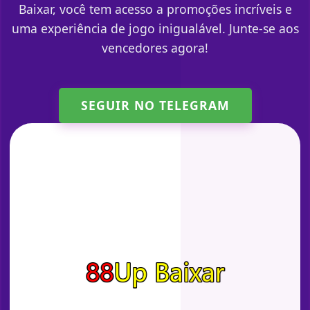
Baixar, você tem acesso a promoções incríveis e
uma experiência de jogo inigualável. Junte-se aos
vencedores agora!
SEGUIR NO TELEGRAM