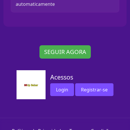
automaticamente
SEGUIR AGORA
Acessos
Login
Registrar-se