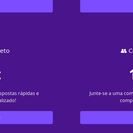
reto
👥 
t
espostas rápidas e
Junte-se a uma com
lizado!
compa
e