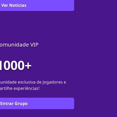
Ver Notícias
Comunidade VIP
1000+
unidade exclusiva de jogadores e
rtilhe experiências!
Entrar Grupo