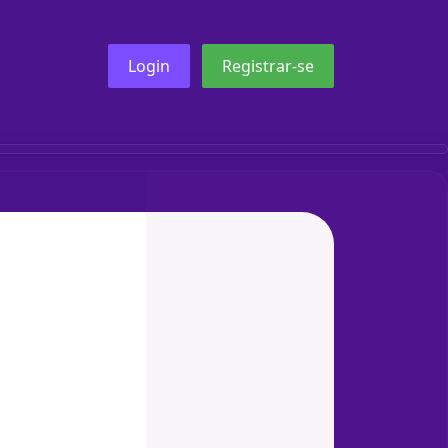
Login
Registrar-se