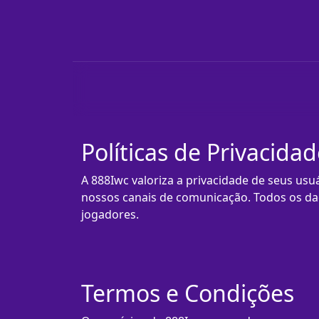
Políticas de Privacida
A 888Iwc valoriza a privacidade de seus us
nossos canais de comunicação. Todos os dad
jogadores.
Termos e Condições