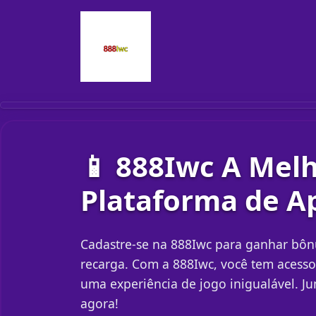
📱 888Iwc A Mel
Plataforma de A
Cadastre-se na 888Iwc para ganhar bôn
recarga. Com a 888Iwc, você tem acesso
uma experiência de jogo inigualável. J
agora!