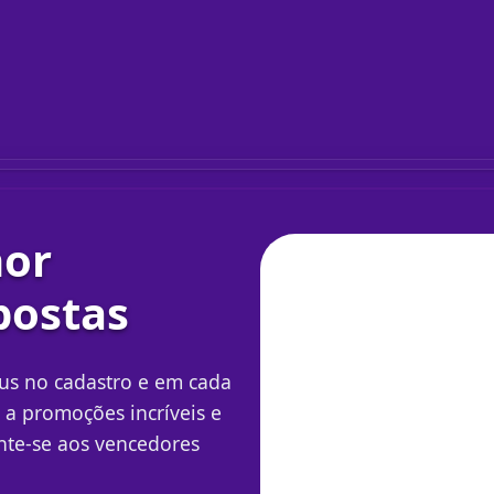
hor
postas
us no cadastro e em cada
 a promoções incríveis e
unte-se aos vencedores