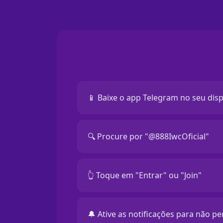
📱 Baixe o app Telegram no seu disp
🔍 Procure por "@888IwcOficial"
👆 Toque em "Entrar" ou "Join"
🔔 Ative as notificações para não p