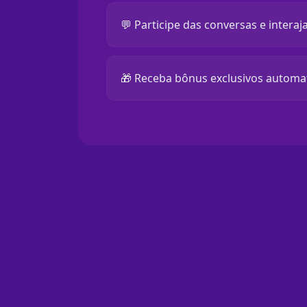
💬 Participe das conversas e interaj
🎁 Receba bônus exclusivos autom