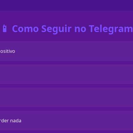
📱 Como Seguir no Telegram
ositivo
erder nada