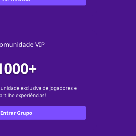
Comunidade VIP
1000+
unidade exclusiva de jogadores e
rtilhe experiências!
Entrar Grupo