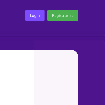
Login
Registrar-se