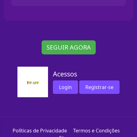
SEGUIR AGORA
Acessos
Login
Registrar-se
Políticas de Privacidade
Termos e Condições