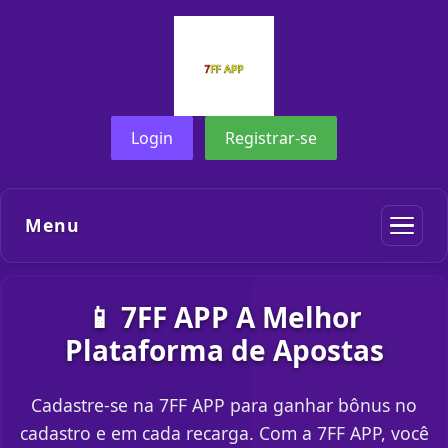
Login
Registrar-se
Menu
📱 7FF APP A Melhor
Plataforma de Apostas
Cadastre-se na 7FF APP para ganhar bônus no
cadastro e em cada recarga. Com a 7FF APP, você