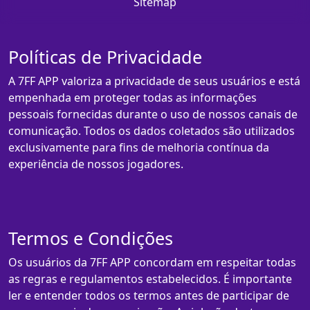
Sitemap
Políticas de Privacidade
A 7FF APP valoriza a privacidade de seus usuários e está
empenhada em proteger todas as informações
pessoais fornecidas durante o uso de nossos canais de
comunicação. Todos os dados coletados são utilizados
exclusivamente para fins de melhoria contínua da
experiência de nossos jogadores.
Termos e Condições
Os usuários da 7FF APP concordam em respeitar todas
as regras e regulamentos estabelecidos. É importante
ler e entender todos os termos antes de participar de