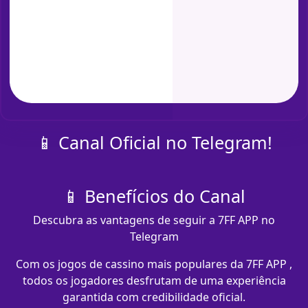
📱 Canal Oficial no Telegram!
📱 Benefícios do Canal
Descubra as vantagens de seguir a 7FF APP no
Telegram
Com os jogos de cassino mais populares da 7FF APP ,
todos os jogadores desfrutam de uma experiência
garantida com credibilidade oficial.