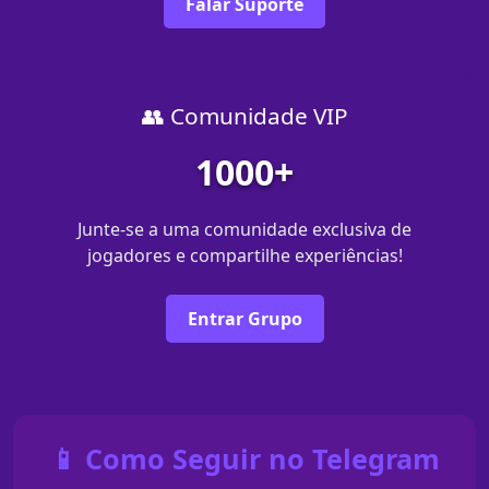
Falar Suporte
👥 Comunidade VIP
1000+
Junte-se a uma comunidade exclusiva de
jogadores e compartilhe experiências!
Entrar Grupo
📱 Como Seguir no Telegram