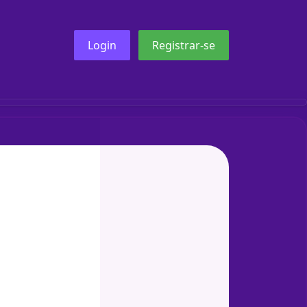
Login
Registrar-se