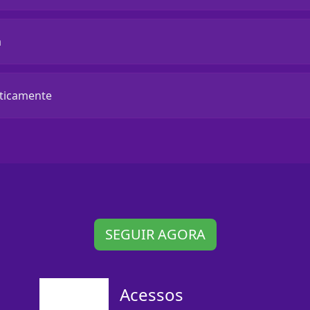
a
aticamente
SEGUIR AGORA
Acessos