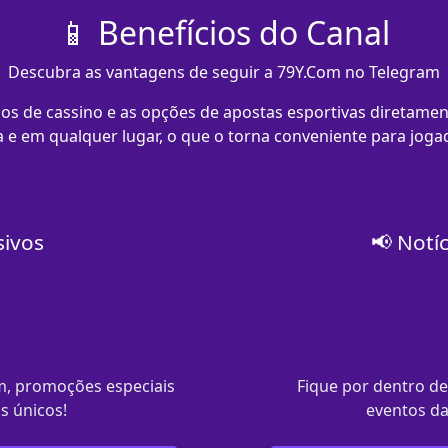
📱 Benefícios do Canal
Descubra as vantagens de seguir a 79Y.Com no Telegram
ogos de cassino e as opções de apostas esportivas diretame
a e em qualquer lugar, o que o torna conveniente para jo
sivos
📢 Notí
m, promoções especiais
Fique por dentro d
s únicos!
eventos da