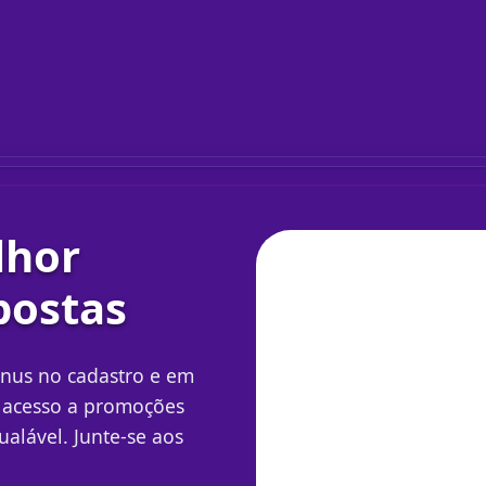
lhor
postas
nus no cadastro e em
 acesso a promoções
ualável. Junte-se aos