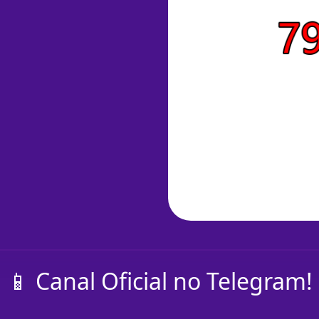
📱 Canal Oficial no Telegram!