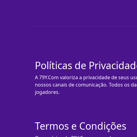
Políticas de Privacida
A 79Y.Com valoriza a privacidade de seus u
nossos canais de comunicação. Todos os dad
jogadores.
Termos e Condições