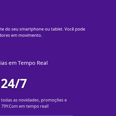
nte do seu smartphone ou tablet. Você pode
gadores em movimento.
cias em Tempo Real
24/7
e todas as novidades, promoções e
 79Y.Com em tempo real!