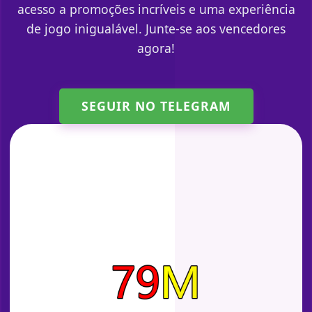
acesso a promoções incríveis e uma experiência
de jogo inigualável. Junte-se aos vencedores
agora!
SEGUIR NO TELEGRAM