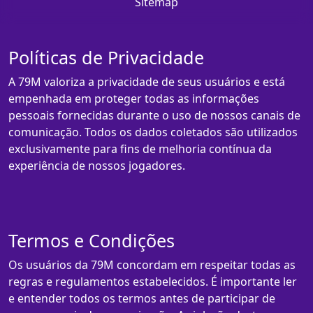
Sitemap
Políticas de Privacidade
A 79M valoriza a privacidade de seus usuários e está
empenhada em proteger todas as informações
pessoais fornecidas durante o uso de nossos canais de
comunicação. Todos os dados coletados são utilizados
exclusivamente para fins de melhoria contínua da
experiência de nossos jogadores.
Termos e Condições
Os usuários da 79M concordam em respeitar todas as
regras e regulamentos estabelecidos. É importante ler
e entender todos os termos antes de participar de