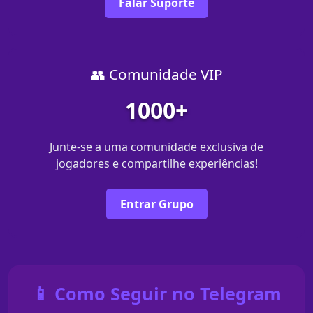
Falar Suporte
👥 Comunidade VIP
1000+
Junte-se a uma comunidade exclusiva de
jogadores e compartilhe experiências!
Entrar Grupo
📱 Como Seguir no Telegram