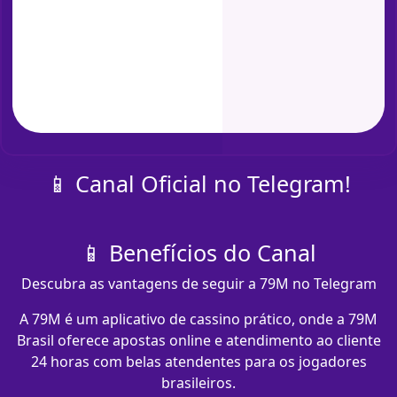
📱 Canal Oficial no Telegram!
📱 Benefícios do Canal
Descubra as vantagens de seguir a 79M no Telegram
A 79M é um aplicativo de cassino prático, onde a 79M
Brasil oferece apostas online e atendimento ao cliente
24 horas com belas atendentes para os jogadores
brasileiros.