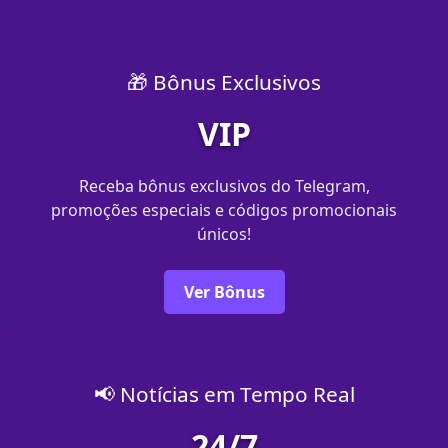
🎁 Bônus Exclusivos
VIP
Receba bônus exclusivos do Telegram,
promoções especiais e códigos promocionais
únicos!
Ver Bônus
📢 Notícias em Tempo Real
24/7