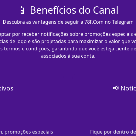
📱 Benefícios do Canal
Descubra as vantagens de seguir a 78F.Com no Telegram
optar por receber notificações sobre promoções especiais e 
ias de jogo e são projetadas para maximizar o valor que v
os termos e condições, garantindo que você esteja ciente de
associados à sua conta.
sivos
📢 Notí
m, promoções especiais
Fique por dentro d