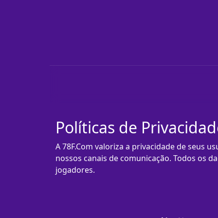
Políticas de Privacida
A 78F.Com valoriza a privacidade de seus u
nossos canais de comunicação. Todos os dad
jogadores.