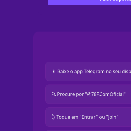
📱 Baixe o app Telegram no seu disp
🔍 Procure por "@78F.ComOficial"
👆 Toque em "Entrar" ou "Join"