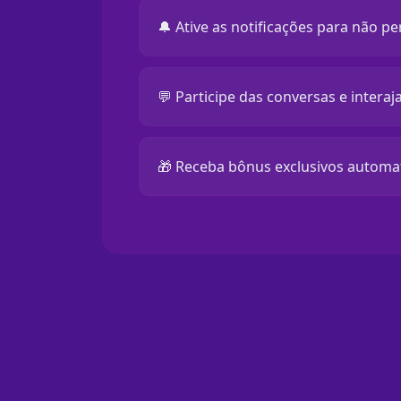
🔔 Ative as notificações para não p
💬 Participe das conversas e interaj
🎁 Receba bônus exclusivos autom