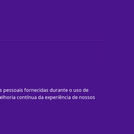
s pessoais fornecidas durante o uso de
elhoria contínua da experiência de nossos