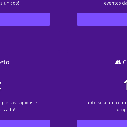
s únicos!
eventos d
reto
👥 
t
espostas rápidas e
Junte-se a uma com
lizado!
compa
e