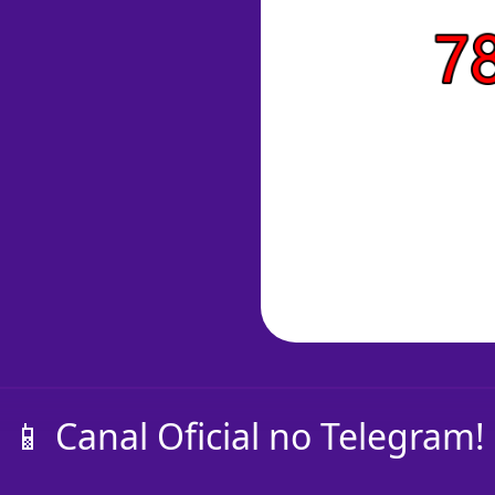
📱 Canal Oficial no Telegram!