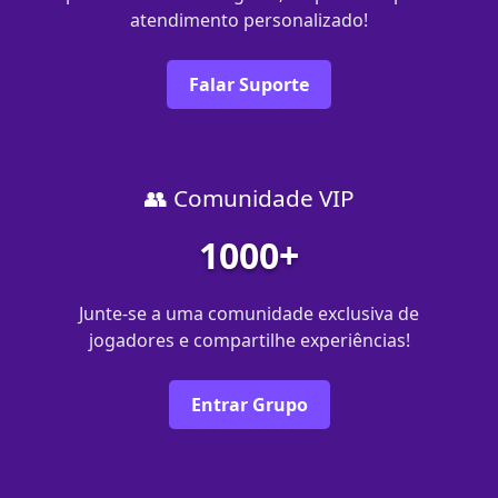
atendimento personalizado!
Falar Suporte
👥 Comunidade VIP
1000+
Junte-se a uma comunidade exclusiva de
jogadores e compartilhe experiências!
Entrar Grupo