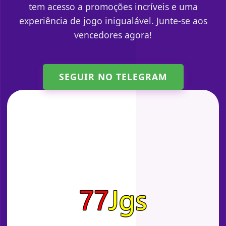
tem acesso a promoções incríveis e uma
experiência de jogo inigualável. Junte-se aos
vencedores agora!
SEGUIR NO TELEGRAM