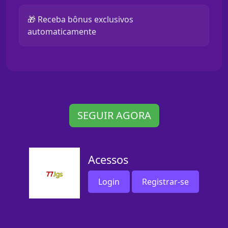
🎁 Receba bônus exclusivos
automaticamente
SEGUIR AGORA
Acessos
Login
Registrar-se