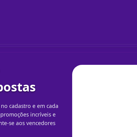
postas
 no cadastro e em cada
 promoções incríveis e
unte-se aos vencedores