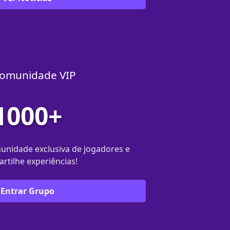
Comunidade VIP
1000+
unidade exclusiva de jogadores e
rtilhe experiências!
Entrar Grupo