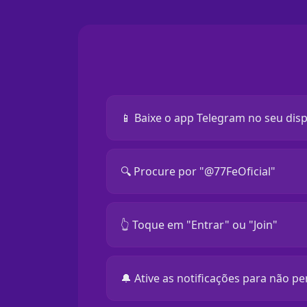
📱 Baixe o app Telegram no seu disp
🔍 Procure por "@77FeOficial"
👆 Toque em "Entrar" ou "Join"
🔔 Ative as notificações para não p