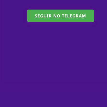
SEGUIR NO TELEGRAM