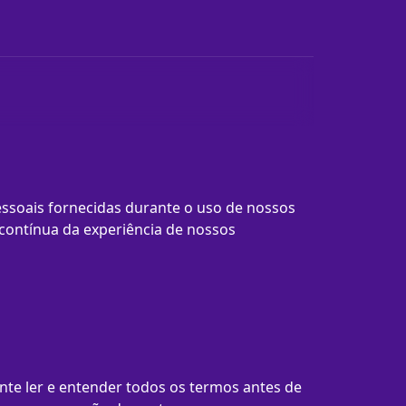
essoais fornecidas durante o uso de nossos
 contínua da experiência de nossos
nte ler e entender todos os termos antes de