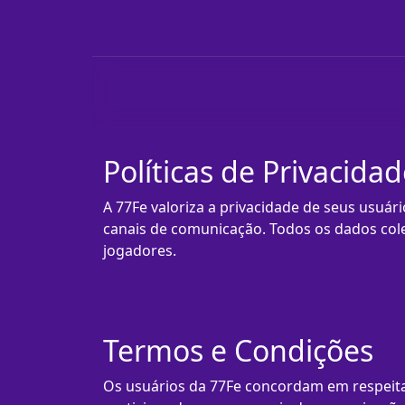
Políticas de Privacida
A 77Fe valoriza a privacidade de seus usuá
canais de comunicação. Todos os dados cole
jogadores.
Termos e Condições
Os usuários da 77Fe concordam em respeitar