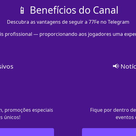
📱 Benefícios do Canal
Descubra as vantagens de seguir a 77Fe no Telegram
is profissional — proporcionando aos jogadores uma experiê
sivos
📢 Notí
m, promoções especiais
Fique por dentro d
s únicos!
eventos 