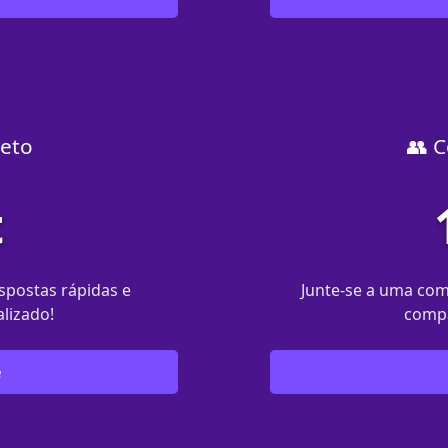
reto
👥 
t
espostas rápidas e
Junte-se a uma com
lizado!
compa
e