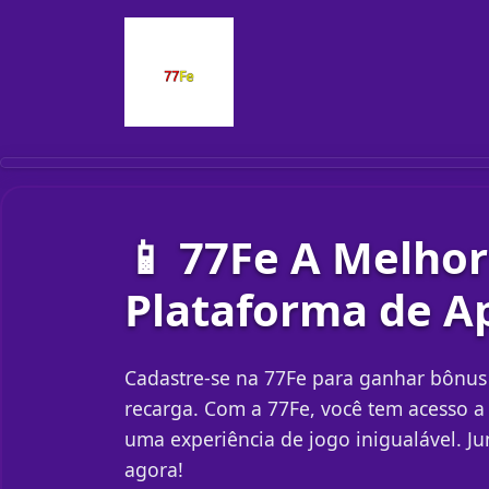
📱 77Fe A Melhor
Plataforma de A
Cadastre-se na 77Fe para ganhar bônus
recarga. Com a 77Fe, você tem acesso a
uma experiência de jogo inigualável. J
agora!