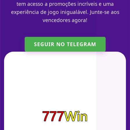
tem acesso a promoções incríveis e uma
experiência de jogo inigualável. Junte-se aos
vencedores agora!
SEGUIR NO TELEGRAM