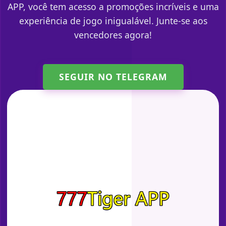
APP, você tem acesso a promoções incríveis e uma
experiência de jogo inigualável. Junte-se aos
vencedores agora!
SEGUIR NO TELEGRAM