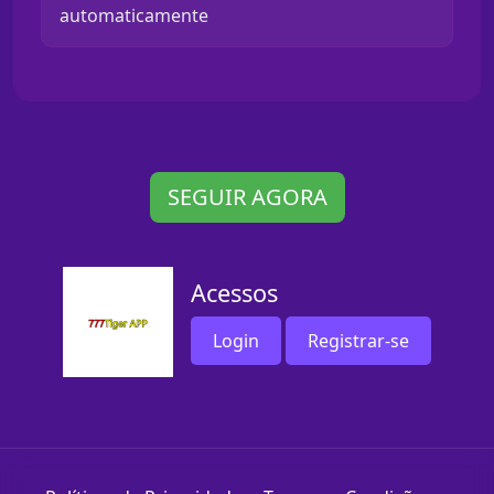
automaticamente
SEGUIR AGORA
Acessos
Login
Registrar-se