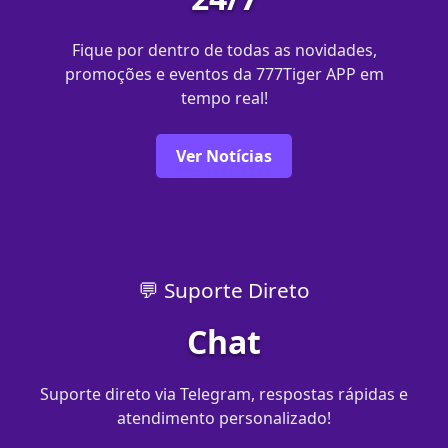
Fique por dentro de todas as novidades,
promoções e eventos da 777Tiger APP em
tempo real!
Ver Notícias
💬 Suporte Direto
Chat
Suporte direto via Telegram, respostas rápidas e
atendimento personalizado!