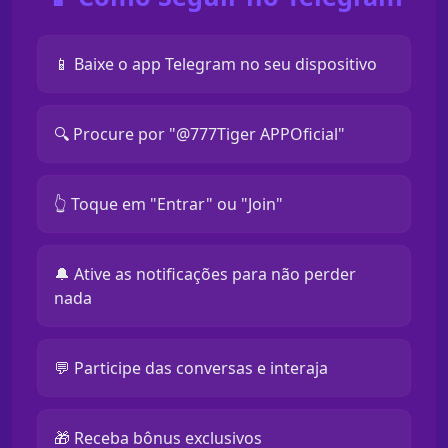
📱 Baixe o app Telegram no seu dispositivo
🔍 Procure por "@777Tiger APPOficial"
👆 Toque em "Entrar" ou "Join"
🔔 Ative as notificações para não perder
nada
💬 Participe das conversas e interaja
🎁 Receba bônus exclusivos