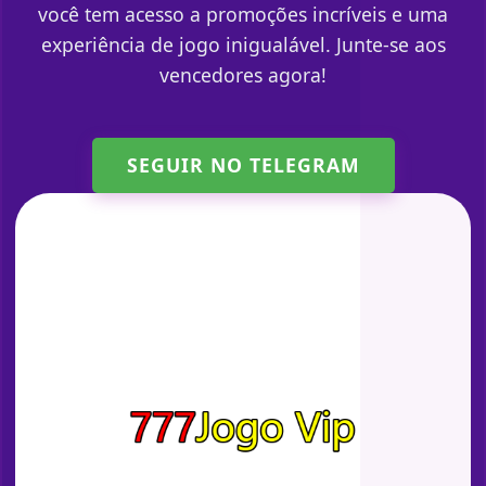
você tem acesso a promoções incríveis e uma
experiência de jogo inigualável. Junte-se aos
vencedores agora!
SEGUIR NO TELEGRAM