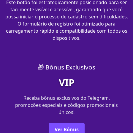
Este botão foi estrategicamente posicionado para ser
facilmente visível e acessível, garantindo que você
possa iniciar o processo de cadastro sem dificuldades.
O formulário de registro foi otimizado para
carregamento rápido e compatibilidade com todos os
dispositivos.
🎁 Bônus Exclusivos
VIP
Receba bônus exclusivos do Telegram,
promoções especiais e códigos promocionais
únicos!
Ver Bônus