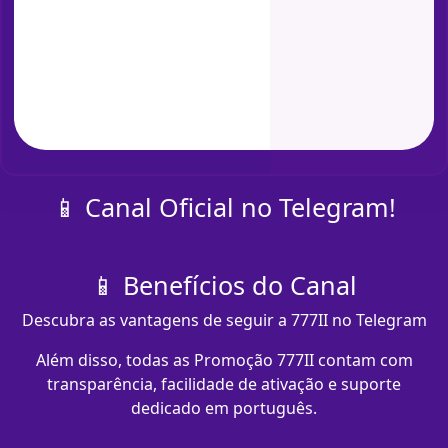
📱 Canal Oficial no Telegram!
📱 Benefícios do Canal
Descubra as vantagens de seguir a 777II no Telegram
Além disso, todas as Promoção 777II contam com
transparência, facilidade de ativação e suporte
dedicado em português.