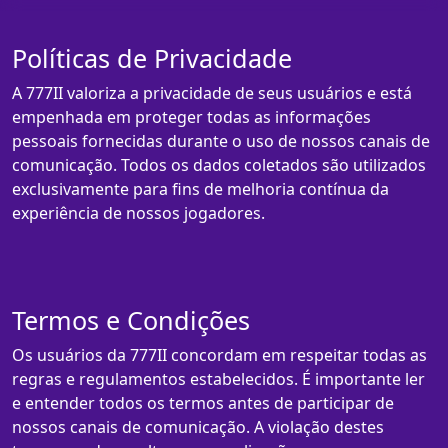
Políticas de Privacidade
A 777II valoriza a privacidade de seus usuários e está
empenhada em proteger todas as informações
pessoais fornecidas durante o uso de nossos canais de
comunicação. Todos os dados coletados são utilizados
exclusivamente para fins de melhoria contínua da
experiência de nossos jogadores.
Termos e Condições
Os usuários da 777II concordam em respeitar todas as
regras e regulamentos estabelecidos. É importante ler
e entender todos os termos antes de participar de
nossos canais de comunicação. A violação destes