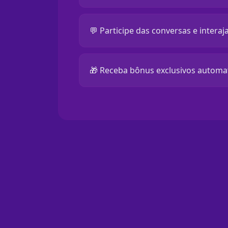
💬 Participe das conversas e interaj
🎁 Receba bônus exclusivos autom