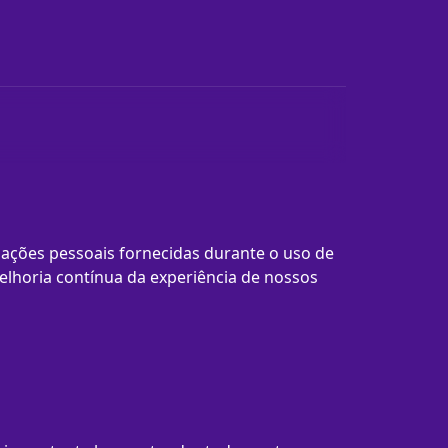
mações pessoais fornecidas durante o uso de
elhoria contínua da experiência de nossos