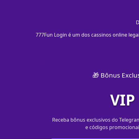
D
777Fun Login é um dos cassinos online leg
🎁 Bônus Exclu
VIP
Receba bônus exclusivos do Telegra
e códigos promocionai