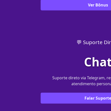
Ver Bônus
💬 Suporte Di
Cha
Suporte direto via Telegram, r
atendimento persona
Falar Suport