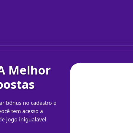
 A Melhor
postas
ar bônus no cadastro e
você tem acesso a
e jogo inigualável.