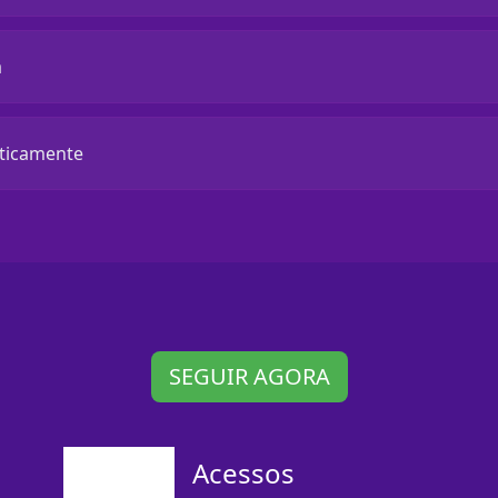
a
aticamente
SEGUIR AGORA
Acessos