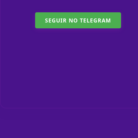
SEGUIR NO TELEGRAM