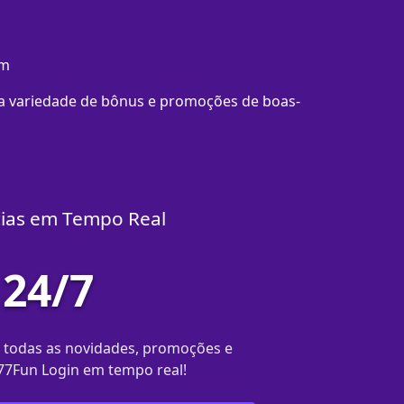
am
ma variedade de bônus e promoções de boas-
cias em Tempo Real
24/7
e todas as novidades, promoções e
77Fun Login em tempo real!