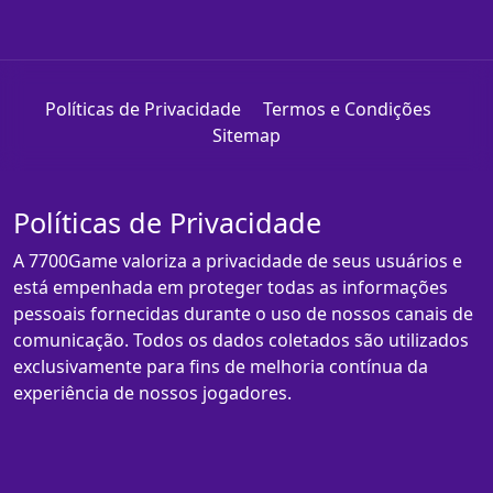
Políticas de Privacidade
Termos e Condições
Sitemap
Políticas de Privacidade
A 7700Game valoriza a privacidade de seus usuários e
está empenhada em proteger todas as informações
pessoais fornecidas durante o uso de nossos canais de
comunicação. Todos os dados coletados são utilizados
exclusivamente para fins de melhoria contínua da
experiência de nossos jogadores.