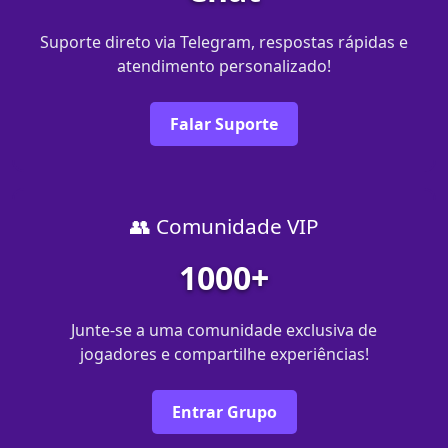
Suporte direto via Telegram, respostas rápidas e
atendimento personalizado!
Falar Suporte
👥 Comunidade VIP
1000+
Junte-se a uma comunidade exclusiva de
jogadores e compartilhe experiências!
Entrar Grupo