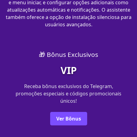
e menu iniciar, e configurar opções adicionais como
atualizações automáticas e notificações. O assistente
também oferece a opção de instalação silenciosa para
usuários avançados.
🎁 Bônus Exclusivos
VIP
Receba bônus exclusivos do Telegram,
promoções especiais e códigos promocionais
únicos!
Ver Bônus