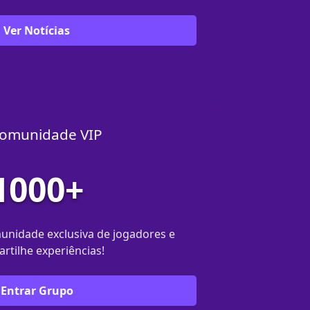
Ver Notícias
Comunidade VIP
1000+
unidade exclusiva de jogadores e
rtilhe experiências!
Entrar Grupo