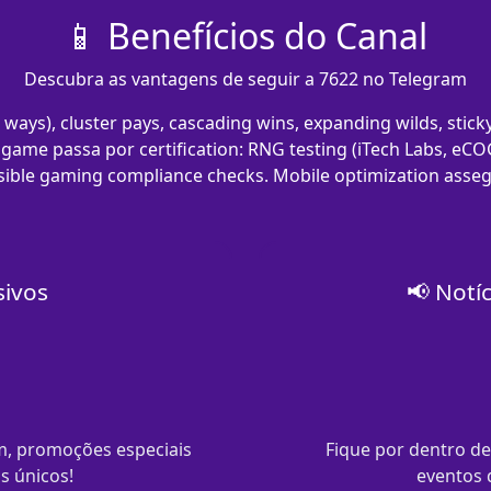
📱 Benefícios do Canal
Descubra as vantagens de seguir a 7622 no Telegram
 ways), cluster pays, cascading wins, expanding wilds, stic
ame passa por certification: RNG testing (iTech Labs, eCOG
sible gaming compliance checks. Mobile optimization assegu
sivos
📢 Notí
m, promoções especiais
Fique por dentro d
s únicos!
eventos 