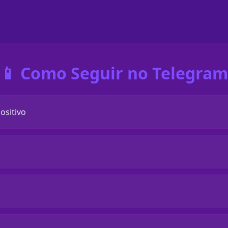
📱 Como Seguir no Telegram
ositivo