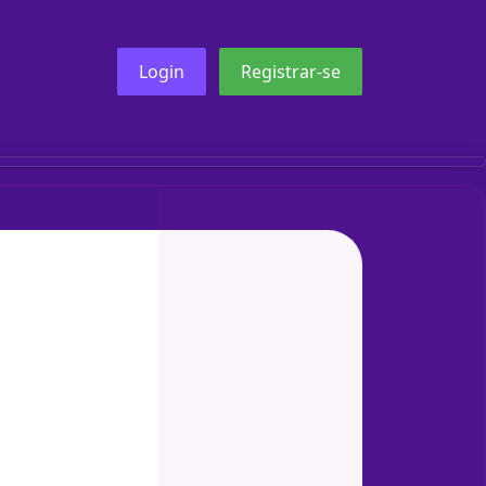
Login
Registrar-se