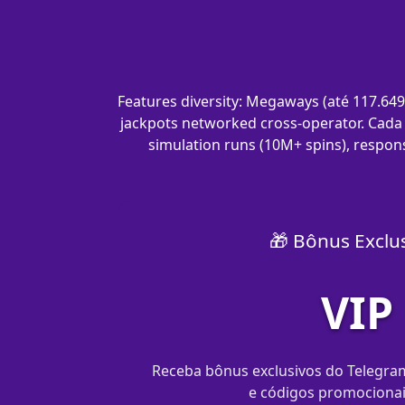
Features diversity: Megaways (até 117.649
jackpots networked cross-operator. Cada g
simulation runs (10M+ spins), respon
🎁 Bônus Exclu
VIP
Receba bônus exclusivos do Telegra
e códigos promocionai