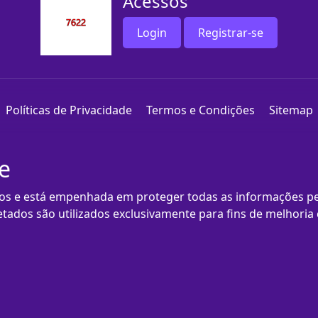
Acessos
Login
Registrar-se
Políticas de Privacidade
Termos e Condições
Sitemap
de
rios e está empenhada em proteger todas as informações p
tados são utilizados exclusivamente para fins de melhoria