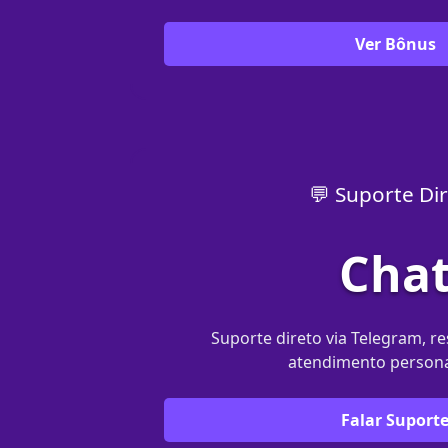
Ver Bônus
💬 Suporte Di
Cha
Suporte direto via Telegram, r
atendimento persona
Falar Suport