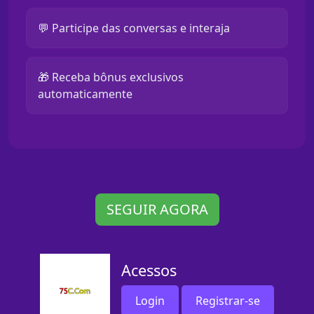
💬 Participe das conversas e interaja
🎁 Receba bônus exclusivos
automaticamente
SEGUIR AGORA
Acessos
Login
Registrar-se