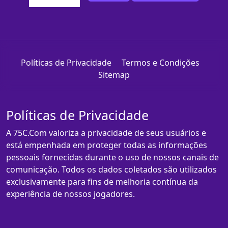
Políticas de Privacidade
Termos e Condições
Sitemap
Políticas de Privacidade
A 75C.Com valoriza a privacidade de seus usuários e
está empenhada em proteger todas as informações
pessoais fornecidas durante o uso de nossos canais de
comunicação. Todos os dados coletados são utilizados
exclusivamente para fins de melhoria contínua da
experiência de nossos jogadores.