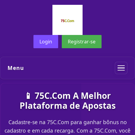
Login
Registrar-se
Menu
📱 75C.Com A Melhor
Plataforma de Apostas
Cadastre-se na 75C.Com para ganhar bônus no
cadastro e em cada recarga. Com a 75C.Com, você