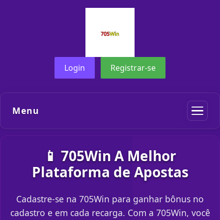
Login
Registrar-se
Menu
📱 705Win A Melhor
Plataforma de Apostas
Cadastre-se na 705Win para ganhar bônus no
cadastro e em cada recarga. Com a 705Win, você