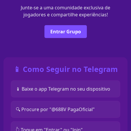
Junte-se a uma comunidade exclusiva de
jogadores e compartilhe experiências!
Entrar Grupo
📱 Como Seguir no Telegram
📱 Baixe o app Telegram no seu dispositivo
🔍 Procure por "@688V PagaOficial"
👆 Toque em "Entrar" ou "Join"