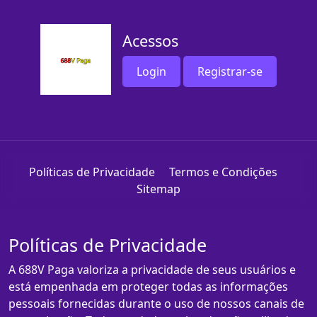
Acessos
Login
Registrar-se
Políticas de Privacidade
Termos e Condições
Sitemap
Políticas de Privacidade
A 688V Paga valoriza a privacidade de seus usuários e
está empenhada em proteger todas as informações
pessoais fornecidas durante o uso de nossos canais de