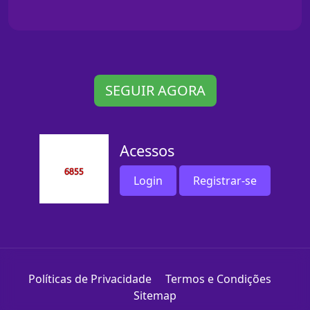
SEGUIR AGORA
Acessos
Login
Registrar-se
Políticas de Privacidade
Termos e Condições
Sitemap