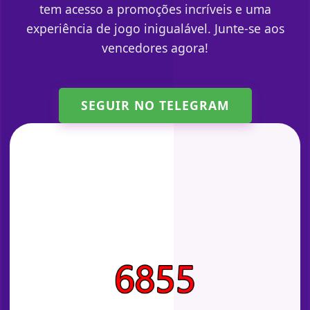
tem acesso a promoções incríveis e uma
experiência de jogo inigualável. Junte-se aos
vencedores agora!
SEGUIR NO TELEGRAM