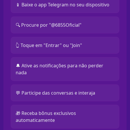
📱 Baixe o app Telegram no seu dispositivo
🔍 Procure por "@6855Oficial"
👆 Toque em "Entrar" ou "Join"
🔔 Ative as notificações para não perder
nada
💬 Participe das conversas e interaja
🎁 Receba bônus exclusivos
automaticamente