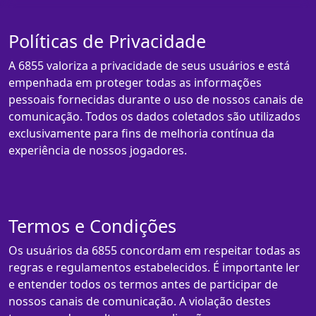
Políticas de Privacidade
A 6855 valoriza a privacidade de seus usuários e está
empenhada em proteger todas as informações
pessoais fornecidas durante o uso de nossos canais de
comunicação. Todos os dados coletados são utilizados
exclusivamente para fins de melhoria contínua da
experiência de nossos jogadores.
Termos e Condições
Os usuários da 6855 concordam em respeitar todas as
regras e regulamentos estabelecidos. É importante ler
e entender todos os termos antes de participar de
nossos canais de comunicação. A violação destes