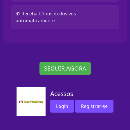
🎁 Receba bônus exclusivos
automaticamente
SEGUIR AGORA
Acessos
Login
Registrar-se