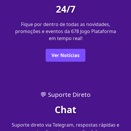
24/7
Fique por dentro de todas as novidades,
promoções e eventos da 678 Jogo Plataforma
em tempo real!
Ver Notícias
💬 Suporte Direto
Chat
Suporte direto via Telegram, respostas rápidas e