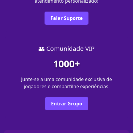
atendimento personalizado!
Falar Suporte
👥 Comunidade VIP
1000+
Junte-se a uma comunidade exclusiva de
jogadores e compartilhe experiências!
Entrar Grupo