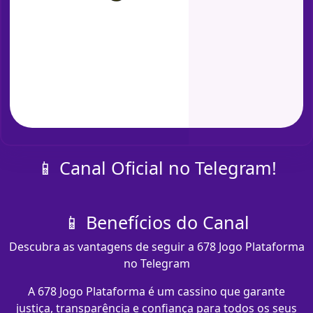
📱 Canal Oficial no Telegram!
📱 Benefícios do Canal
Descubra as vantagens de seguir a 678 Jogo Plataforma
no Telegram
A 678 Jogo Plataforma é um cassino que garante
justiça, transparência e confiança para todos os seus