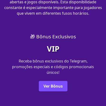
abertas e jogos disponíveis. Esta disponibilidade
constante é especialmente importante para jogadores
que vivem em diferentes fusos horários.
🎁 Bônus Exclusivos
VIP
Receba bônus exclusivos do Telegram,
promoções especiais e códigos promocionais
únicos!
Ver Bônus