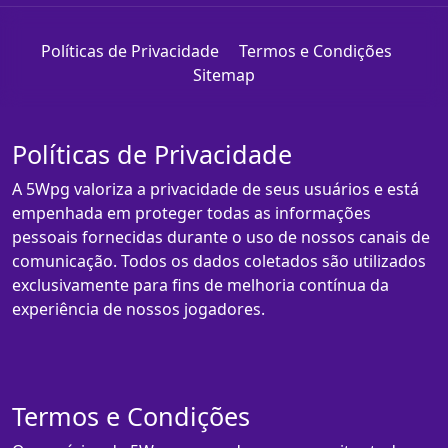
Políticas de Privacidade
Termos e Condições
Sitemap
Políticas de Privacidade
A 5Wpg valoriza a privacidade de seus usuários e está
empenhada em proteger todas as informações
pessoais fornecidas durante o uso de nossos canais de
comunicação. Todos os dados coletados são utilizados
exclusivamente para fins de melhoria contínua da
experiência de nossos jogadores.
Termos e Condições