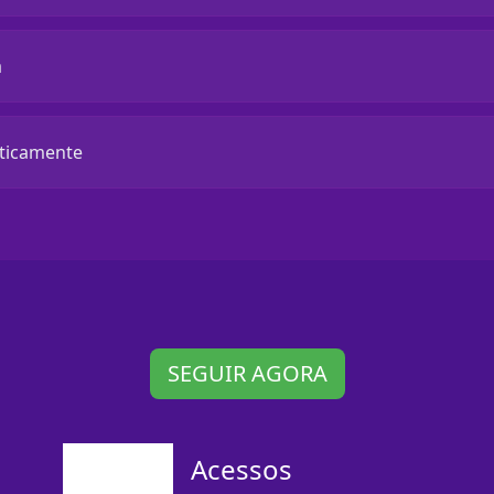
a
aticamente
SEGUIR AGORA
Acessos