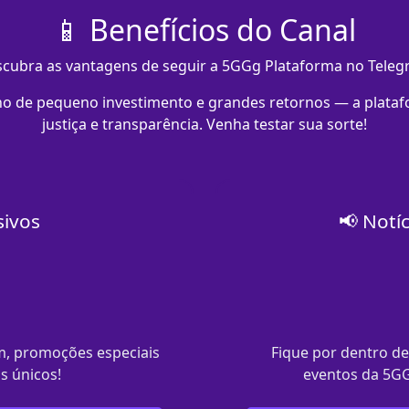
📱 Benefícios do Canal
cubra as vantagens de seguir a 5GGg Plataforma no Tele
o de pequeno investimento e grandes retornos — a platafo
justiça e transparência. Venha testar sua sorte!
sivos
📢 Notí
m, promoções especiais
Fique por dentro d
s únicos!
eventos da 5GG