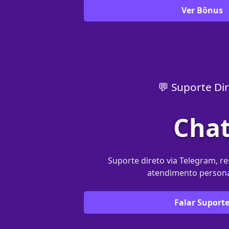
Ver Bônus
💬 Suporte Di
Cha
Suporte direto via Telegram, r
atendimento persona
Falar Suport