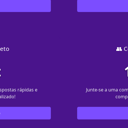
reto
👥 
t
espostas rápidas e
Junte-se a uma com
lizado!
compa
e