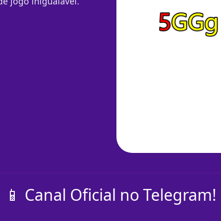
e jogo inigualável.
📱 Canal Oficial no Telegram!