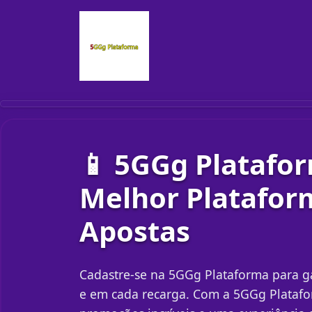
📱 5GGg Platafo
Melhor Platafor
Apostas
Cadastre-se na 5GGg Plataforma para g
e em cada recarga. Com a 5GGg Platafo