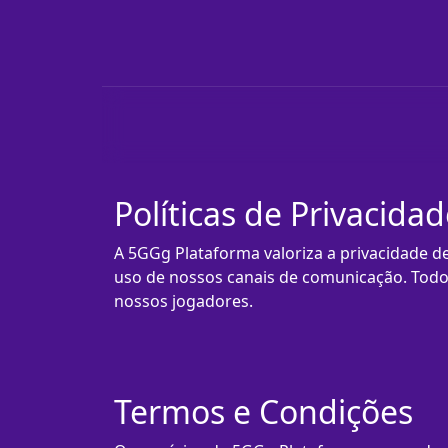
Políticas de Privacida
A 5GGg Plataforma valoriza a privacidade 
uso de nossos canais de comunicação. Todos
nossos jogadores.
Termos e Condições