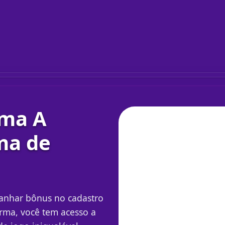
rma A
ma de
anhar bônus no cadastro
rma, você tem acesso a