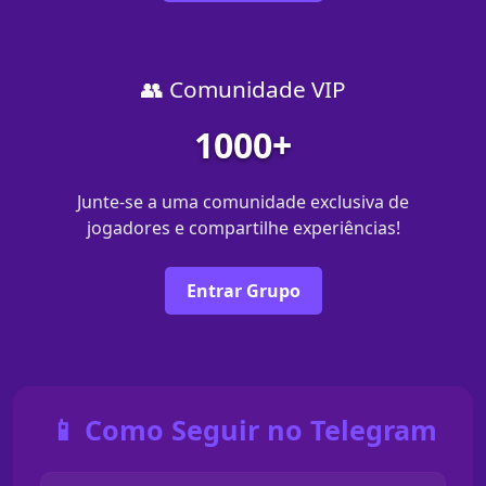
👥 Comunidade VIP
1000+
Junte-se a uma comunidade exclusiva de
jogadores e compartilhe experiências!
Entrar Grupo
📱 Como Seguir no Telegram