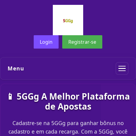
Login
Registrar-se
Menu
📱 5GGg A Melhor Plataforma
de Apostas
Cadastre-se na 5GGg para ganhar bônus no
cadastro e em cada recarga. Com a 5GGg, você