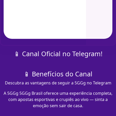
📱 Canal Oficial no Telegram!
📱 Benefícios do Canal
Descubra as vantagens de seguir a 5GGg no Telegram
A 5GGg 5GGg Brasil oferece uma experiência completa,
com apostas esportivas e crupiês ao vivo — sinta a
emoção sem sair de casa.