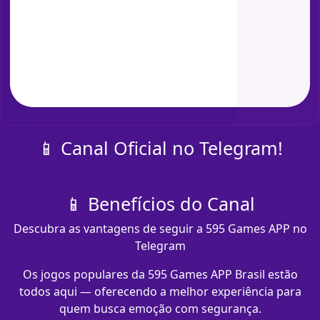
📱 Canal Oficial no Telegram!
📱 Benefícios do Canal
Descubra as vantagens de seguir a 595 Games APP no
Telegram
Os jogos populares da 595 Games APP Brasil estão
todos aqui — oferecendo a melhor experiência para
quem busca emoção com segurança.