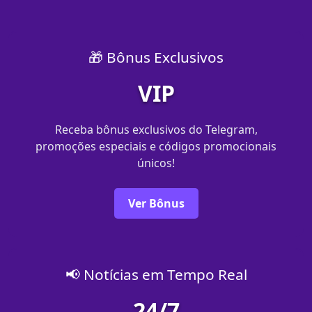
🎁 Bônus Exclusivos
VIP
Receba bônus exclusivos do Telegram,
promoções especiais e códigos promocionais
únicos!
Ver Bônus
📢 Notícias em Tempo Real
24/7