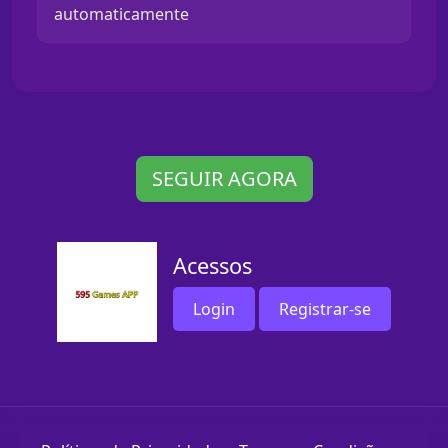
automaticamente
SEGUIR AGORA
Acessos
Login
Registrar-se