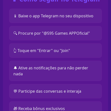
📱 Baixe o app Telegram no seu dispositivo
🔍 Procure por "@595 Games APPOficial"
👆 Toque em "Entrar" ou "Join"
🔔 Ative as notificações para não perder
nada
💬 Participe das conversas e interaja
🎁 Receba bônus exclusivos