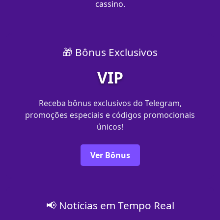
cassino.
🎁 Bônus Exclusivos
VIP
Receba bônus exclusivos do Telegram,
promoções especiais e códigos promocionais
únicos!
Ver Bônus
📢 Notícias em Tempo Real