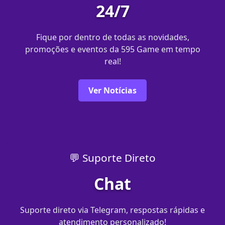
24/7
Fique por dentro de todas as novidades,
promoções e eventos da 595 Game em tempo
real!
Ver Notícias
💬 Suporte Direto
Chat
Suporte direto via Telegram, respostas rápidas e
atendimento personalizado!