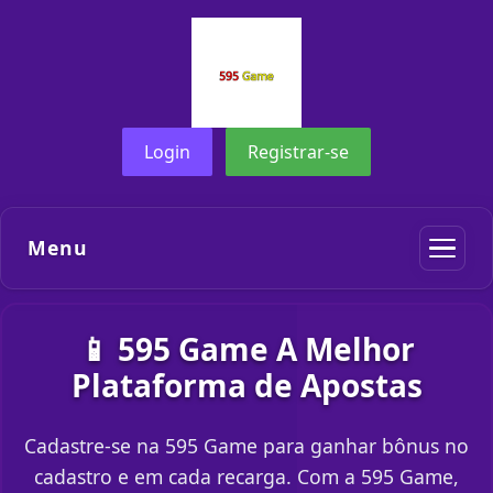
Login
Registrar-se
Menu
📱 595 Game A Melhor
Plataforma de Apostas
Cadastre-se na 595 Game para ganhar bônus no
cadastro e em cada recarga. Com a 595 Game,