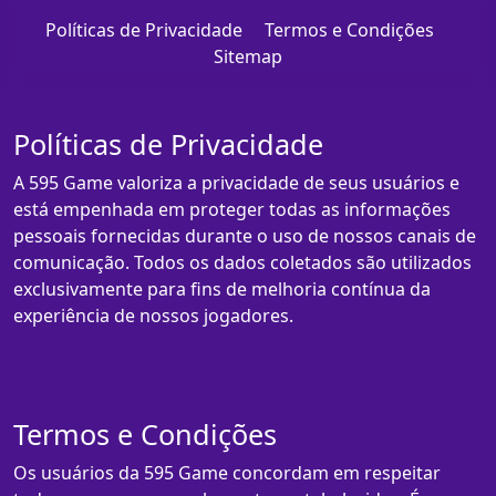
Políticas de Privacidade
Termos e Condições
Sitemap
Políticas de Privacidade
A 595 Game valoriza a privacidade de seus usuários e
está empenhada em proteger todas as informações
pessoais fornecidas durante o uso de nossos canais de
comunicação. Todos os dados coletados são utilizados
exclusivamente para fins de melhoria contínua da
experiência de nossos jogadores.
Termos e Condições
Os usuários da 595 Game concordam em respeitar