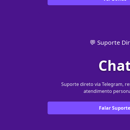
💬 Suporte Di
Cha
Suporte direto via Telegram, r
atendimento persona
Falar Suport