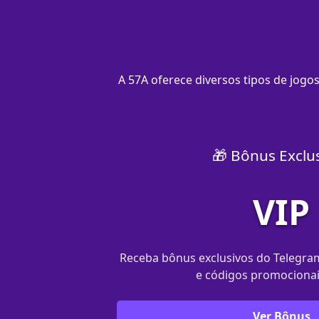
A 57A oferece diversos tipos de jogo
🎁 Bônus Exclu
VIP
Receba bônus exclusivos do Telegra
e códigos promocionai
Ver Bônus