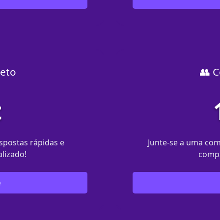
reto
👥 
t
espostas rápidas e
Junte-se a uma com
lizado!
compa
e