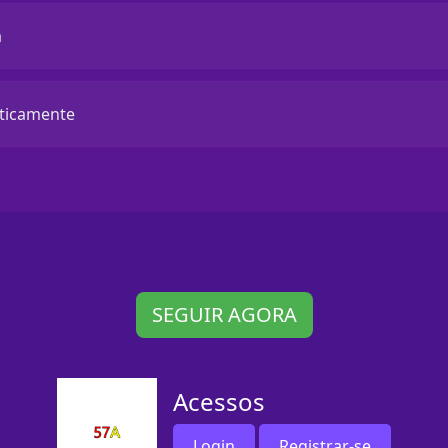
a
aticamente
SEGUIR AGORA
Acessos
Login
Registrar-se