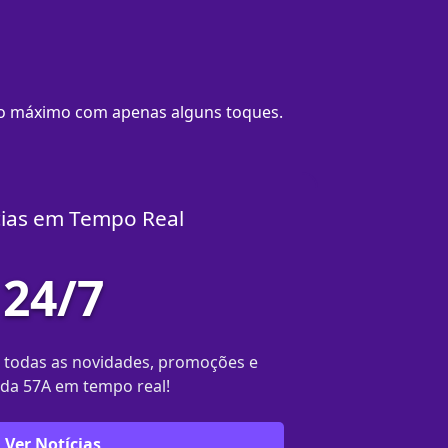
r ao máximo com apenas alguns toques.
cias em Tempo Real
24/7
e todas as novidades, promoções e
 da 57A em tempo real!
Ver Notícias