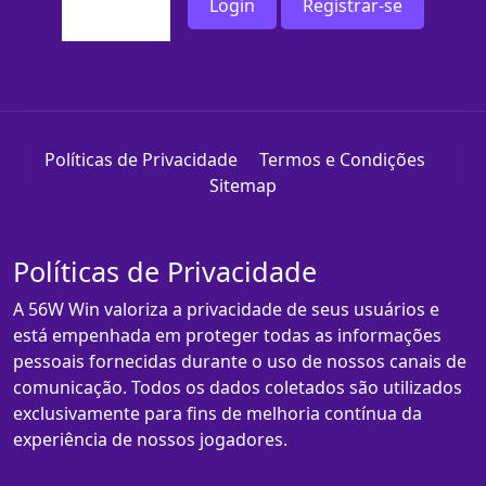
Login
Registrar-se
Políticas de Privacidade
Termos e Condições
Sitemap
Políticas de Privacidade
A 56W Win valoriza a privacidade de seus usuários e
está empenhada em proteger todas as informações
pessoais fornecidas durante o uso de nossos canais de
comunicação. Todos os dados coletados são utilizados
exclusivamente para fins de melhoria contínua da
experiência de nossos jogadores.