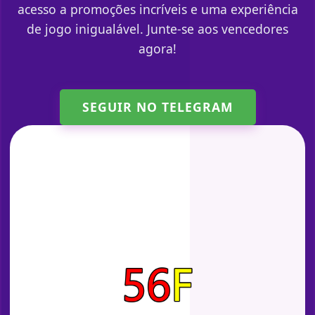
acesso a promoções incríveis e uma experiência
de jogo inigualável. Junte-se aos vencedores
agora!
SEGUIR NO TELEGRAM