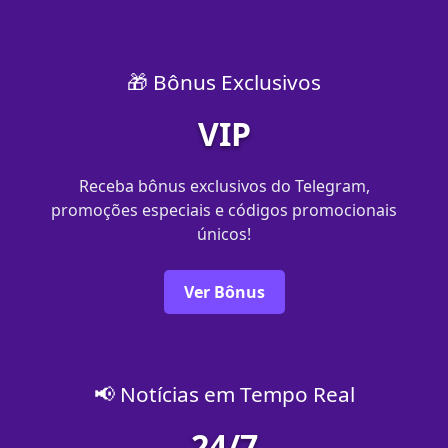
🎁 Bônus Exclusivos
VIP
Receba bônus exclusivos do Telegram,
promoções especiais e códigos promocionais
únicos!
Ver Bônus
📢 Notícias em Tempo Real
24/7