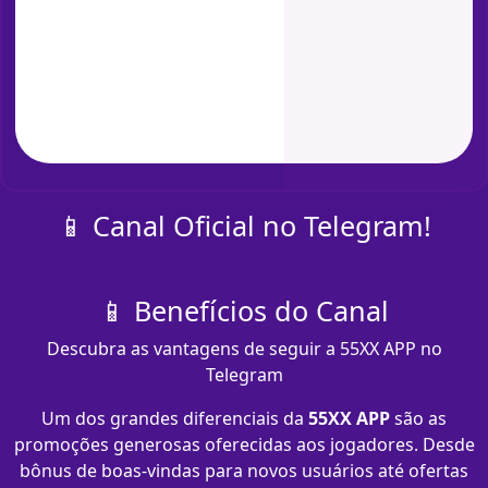
📱 Canal Oficial no Telegram!
📱 Benefícios do Canal
Descubra as vantagens de seguir a 55XX APP no
Telegram
Um dos grandes diferenciais da
55XX APP
são as
promoções generosas oferecidas aos jogadores. Desde
bônus de boas-vindas para novos usuários até ofertas