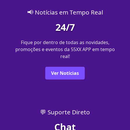
📢 Notícias em Tempo Real
24/7
Fique por dentro de todas as novidades,
promoções e eventos da 55XX APP em tempo
real!
Ver Notícias
💬 Suporte Direto
Chat