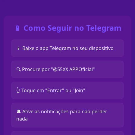
📱 Como Seguir no Telegram
📱 Baixe o app Telegram no seu dispositivo
🔍 Procure por "@55XX APPOficial"
👆 Toque em "Entrar" ou "Join"
🔔 Ative as notificações para não perder
nada