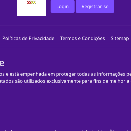
Login
Registrar-se
Políticas de Privacidade
Termos e Condições
Sitemap
de
rios e está empenhada em proteger todas as informações p
tados são utilizados exclusivamente para fins de melhoria