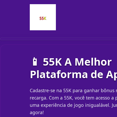
📱 55K A Melhor
Plataforma de A
Cadastre-se na 55K para ganhar bônus 
recarga. Com a 55K, você tem acesso a 
uma experiência de jogo inigualável. J
agora!