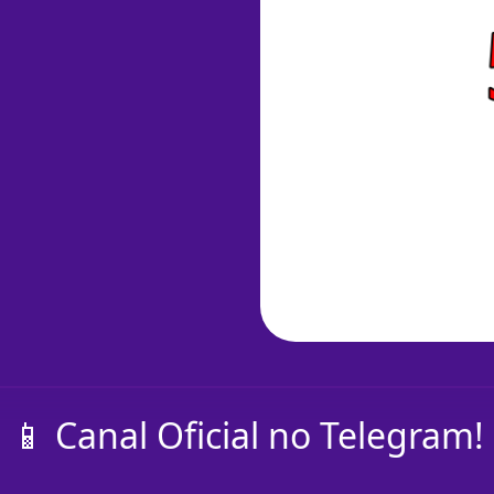
📱 Canal Oficial no Telegram!