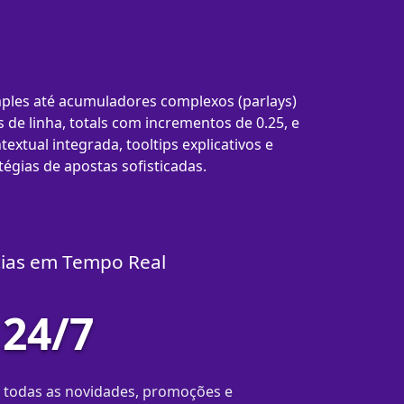
ples até acumuladores complexos (parlays)
de linha, totals com incrementos de 0.25, e
ual integrada, tooltips explicativos e
égias de apostas sofisticadas.
cias em Tempo Real
24/7
e todas as novidades, promoções e