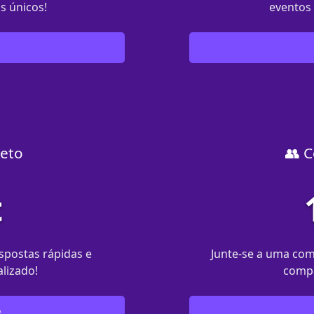
s únicos!
eventos
reto
👥 
t
espostas rápidas e
Junte-se a uma com
lizado!
compa
e