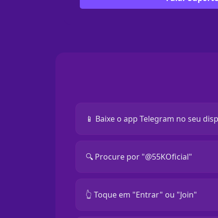
📱 Baixe o app Telegram no seu disp
🔍 Procure por "@55KOficial"
👆 Toque em "Entrar" ou "Join"