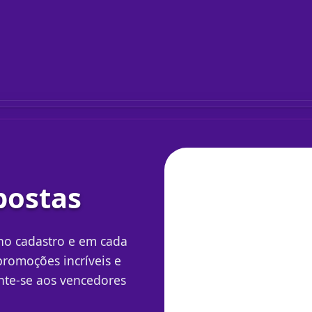
postas
no cadastro e em cada
promoções incríveis e
unte-se aos vencedores