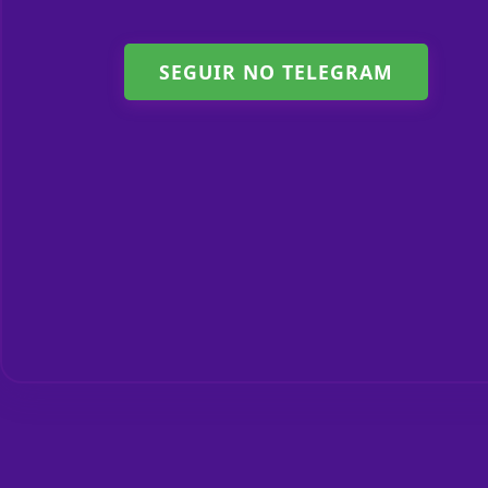
SEGUIR NO TELEGRAM