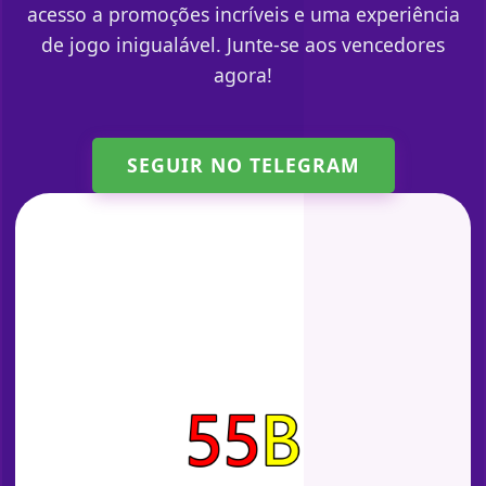
acesso a promoções incríveis e uma experiência
de jogo inigualável. Junte-se aos vencedores
agora!
SEGUIR NO TELEGRAM