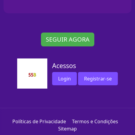
SEGUIR AGORA
Acessos
Login
Registrar-se
Políticas de Privacidade
Termos e Condições
Sitemap