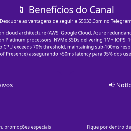
📱 Benefícios do Canal
Descubra as vantagens de seguir a 55933.Com no Telegra
ion cloud architecture (AWS, Google Cloud, Azure redundanc
Xeon Platinum processors, NVMe SSDs delivering 1M+ IOPS, 
do CPU exceeds 70% threshold, maintaining sub-100ms respo
ts of Presence) assegurando <50ms latency para 95% dos us
sivos
📢 Notí
m, promoções especiais
Fique por dentro d