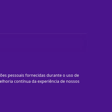
ões pessoais fornecidas durante o uso de
elhoria contínua da experiência de nossos