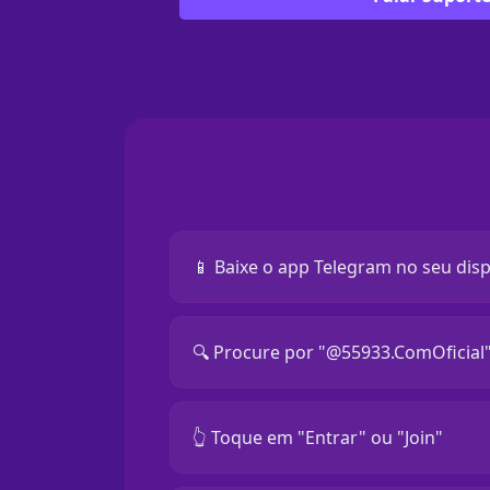
📱 Baixe o app Telegram no seu disp
🔍 Procure por "@55933.ComOficial
👆 Toque em "Entrar" ou "Join"