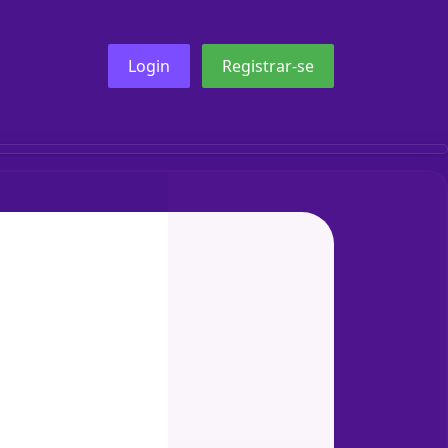
Login
Registrar-se