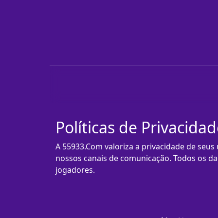
Políticas de Privacida
A 55933.Com valoriza a privacidade de seu
nossos canais de comunicação. Todos os dad
jogadores.