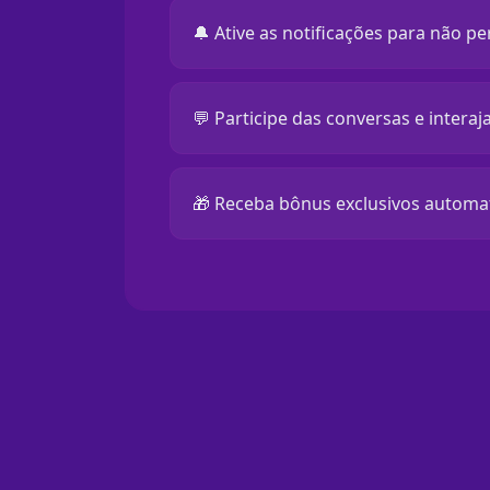
🔔 Ative as notificações para não p
💬 Participe das conversas e interaj
🎁 Receba bônus exclusivos autom