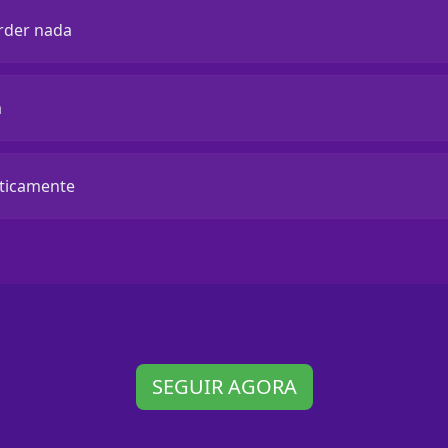
erder nada
a
aticamente
SEGUIR AGORA