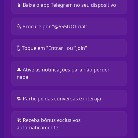
📱 Baixe o app Telegram no seu dispositivo
🔍 Procure por "@555UOficial"
👆 Toque em "Entrar" ou "Join"
🔔 Ative as notificações para não perder
nada
💬 Participe das conversas e interaja
🎁 Receba bônus exclusivos
automaticamente