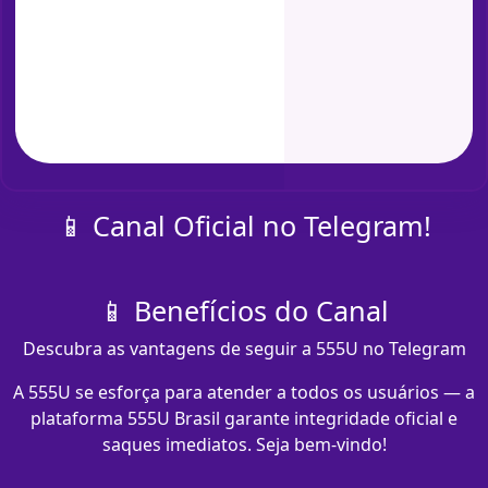
📱 Canal Oficial no Telegram!
📱 Benefícios do Canal
Descubra as vantagens de seguir a 555U no Telegram
A 555U se esforça para atender a todos os usuários — a
plataforma 555U Brasil garante integridade oficial e
saques imediatos. Seja bem-vindo!