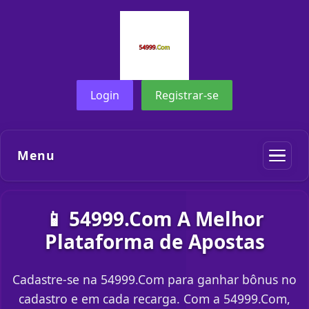
Login
Registrar-se
Menu
📱 54999.Com A Melhor
Plataforma de Apostas
Cadastre-se na 54999.Com para ganhar bônus no
cadastro e em cada recarga. Com a 54999.Com,