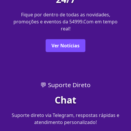
Fique por dentro de todas as novidades,
promoções e eventos da 54999.Com em tempo
real!
Ver Notícias
💬 Suporte Direto
Chat
Suporte direto via Telegram, respostas rápidas e
atendimento personalizado!