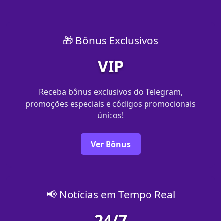
🎁 Bônus Exclusivos
VIP
Receba bônus exclusivos do Telegram,
promoções especiais e códigos promocionais
únicos!
Ver Bônus
📢 Notícias em Tempo Real
24/7