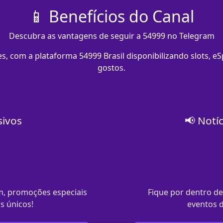
📱 Benefícios do Canal
Descubra as vantagens de seguir a 54999 no Telegram
s, com a plataforma 54999 Brasil disponibilizando slots, eS
gostos.
sivos
📢 Notí
m, promoções especiais
Fique por dentro d
s únicos!
eventos 