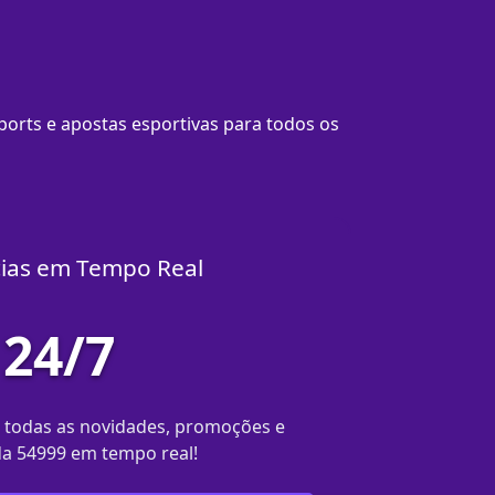
ports e apostas esportivas para todos os
cias em Tempo Real
24/7
e todas as novidades, promoções e
da 54999 em tempo real!