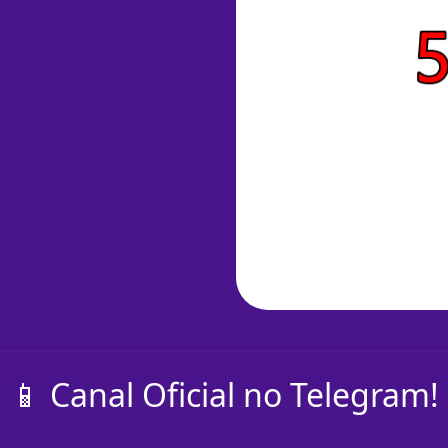
📱 Canal Oficial no Telegram!