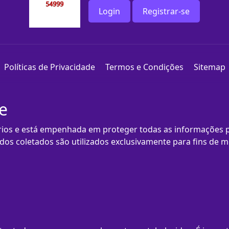
Login
Registrar-se
Políticas de Privacidade
Termos e Condições
Sitemap
de
ários e está empenhada em proteger todas as informações 
os coletados são utilizados exclusivamente para fins de m