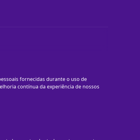
pessoais fornecidas durante o uso de
elhoria contínua da experiência de nossos