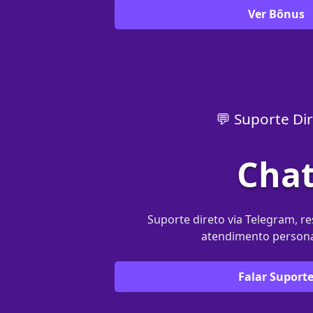
Ver Bônus
💬 Suporte Di
Cha
Suporte direto via Telegram, r
atendimento persona
Falar Suport