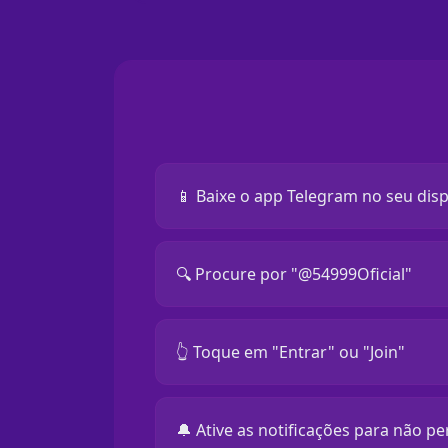
📱 Baixe o app Telegram no seu disp
🔍 Procure por "@54999Oficial"
👆 Toque em "Entrar" ou "Join"
🔔 Ative as notificações para não p