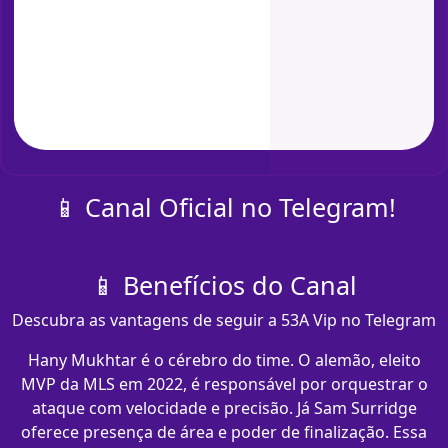
📱 Canal Oficial no Telegram!
📱 Benefícios do Canal
Descubra as vantagens de seguir a 53A Vip no Telegram
Hany Mukhtar é o cérebro do time. O alemão, eleito
MVP da MLS em 2022, é responsável por orquestrar o
ataque com velocidade e precisão. Já Sam Surridge
oferece presença de área e poder de finalização. Essa