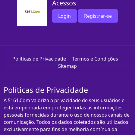
Acessos
Login
Registrar-se
Políticas de Privacidade
Termos e Condições
Sitemap
Políticas de Privacidade
A 5161.Com valoriza a privacidade de seus usuários e
está empenhada em proteger todas as informações
pessoais fornecidas durante o uso de nossos canais de
comunicação. Todos os dados coletados são utilizados
exclusivamente para fins de melhoria contínua da