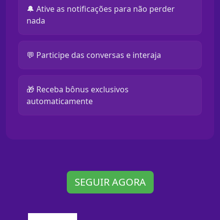
🔔 Ative as notificações para não perder
nada
💬 Participe das conversas e interaja
🎁 Receba bônus exclusivos
automaticamente
SEGUIR AGORA