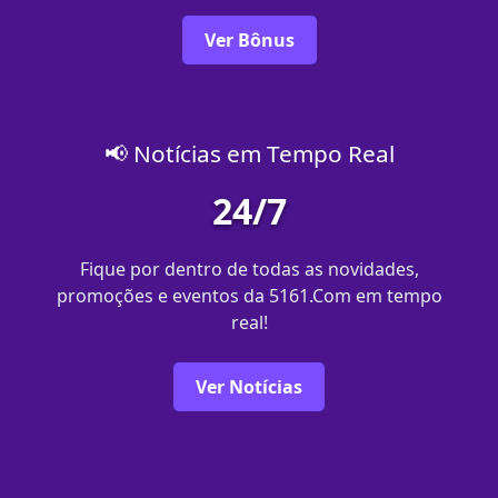
Ver Bônus
📢 Notícias em Tempo Real
24/7
Fique por dentro de todas as novidades,
promoções e eventos da 5161.Com em tempo
real!
Ver Notícias