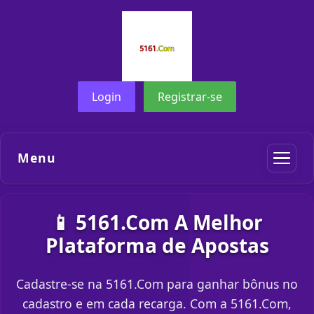
Login
Registrar-se
Menu
📱 5161.Com A Melhor
Plataforma de Apostas
Cadastre-se na 5161.Com para ganhar bônus no
cadastro e em cada recarga. Com a 5161.Com,