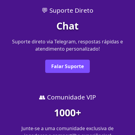
💬 Suporte Direto
Chat
Suporte direto via Telegram, respostas rápidas e
atendimento personalizado!
Falar Suporte
👥 Comunidade VIP
1000+
Junte-se a uma comunidade exclusiva de