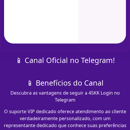
📱 Canal Oficial no Telegram!
📱 Benefícios do Canal
Descubra as vantagens de seguir a 45KK Login no
Telegram
O suporte VIP dedicado oferece atendimento ao cliente
verdadeiramente personalizado, com um
representante dedicado que conhece suas preferências