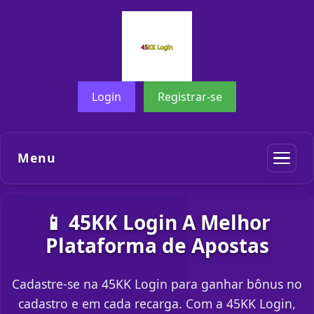
Login
Registrar-se
Menu
📱 45KK Login A Melhor
Plataforma de Apostas
Cadastre-se na 45KK Login para ganhar bônus no
cadastro e em cada recarga. Com a 45KK Login,