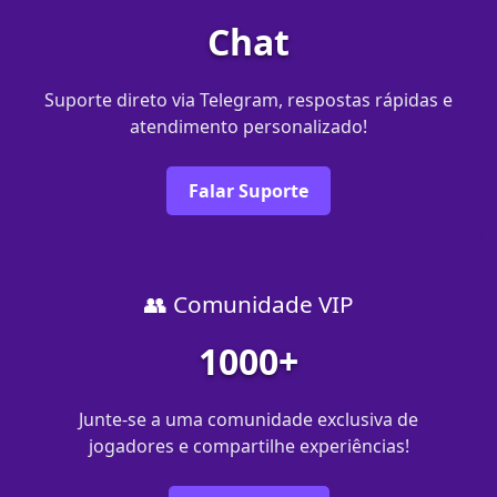
Chat
Suporte direto via Telegram, respostas rápidas e
atendimento personalizado!
Falar Suporte
👥 Comunidade VIP
1000+
Junte-se a uma comunidade exclusiva de
jogadores e compartilhe experiências!