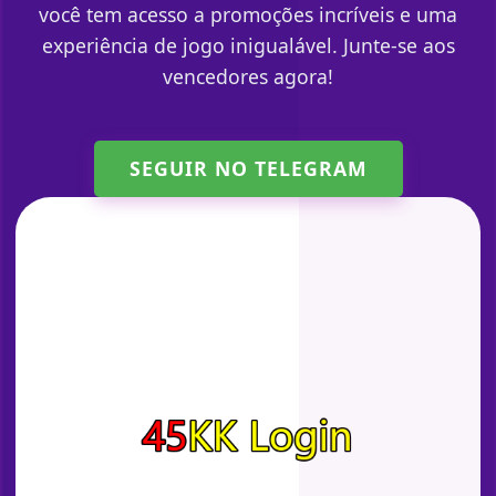
você tem acesso a promoções incríveis e uma
experiência de jogo inigualável. Junte-se aos
vencedores agora!
SEGUIR NO TELEGRAM