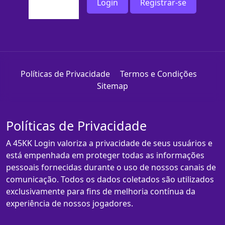
Login
Registrar-se
Políticas de Privacidade
Termos e Condições
Sitemap
Políticas de Privacidade
A 45KK Login valoriza a privacidade de seus usuários e
está empenhada em proteger todas as informações
pessoais fornecidas durante o uso de nossos canais de
comunicação. Todos os dados coletados são utilizados
exclusivamente para fins de melhoria contínua da
experiência de nossos jogadores.