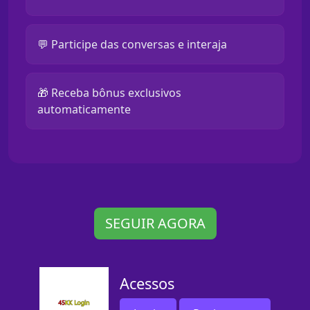
💬 Participe das conversas e interaja
🎁 Receba bônus exclusivos
automaticamente
SEGUIR AGORA
Acessos