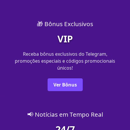
🎁 Bônus Exclusivos
VIP
Receba bônus exclusivos do Telegram,
promoções especiais e códigos promocionais
únicos!
Ver Bônus
📢 Notícias em Tempo Real
24/7