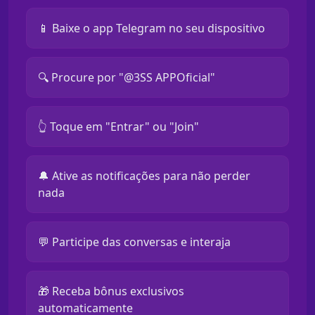
📱 Baixe o app Telegram no seu dispositivo
🔍 Procure por "@3SS APPOficial"
👆 Toque em "Entrar" ou "Join"
🔔 Ative as notificações para não perder
nada
💬 Participe das conversas e interaja
🎁 Receba bônus exclusivos
automaticamente