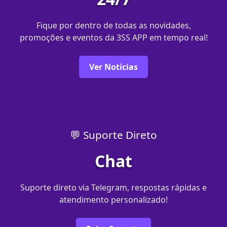
Fique por dentro de todas as novidades,
promoções e eventos da 3SS APP em tempo real!
Ver Notícias
💬 Suporte Direto
Chat
Suporte direto via Telegram, respostas rápidas e
atendimento personalizado!