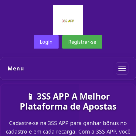
Login
Registrar-se
Menu
📱 3SS APP A Melhor
Plataforma de Apostas
Cadastre-se na 3SS APP para ganhar bônus no
cadastro e em cada recarga. Com a 3SS APP, você