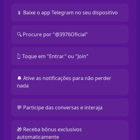
📱 Baixe o app Telegram no seu dispositivo
🔍 Procure por "@3976Oficial"
👆 Toque em "Entrar" ou "Join"
🔔 Ative as notificações para não perder
nada
💬 Participe das conversas e interaja
🎁 Receba bônus exclusivos
automaticamente