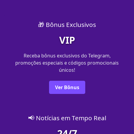
🎁 Bônus Exclusivos
VIP
Receba bônus exclusivos do Telegram,
promoções especiais e códigos promocionais
únicos!
Ver Bônus
📢 Notícias em Tempo Real
24/7