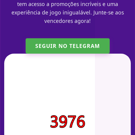
tem acesso a promoções incríveis e uma
experiência de jogo inigualável. Junte-se aos
vencedores agora!
SEGUIR NO TELEGRAM