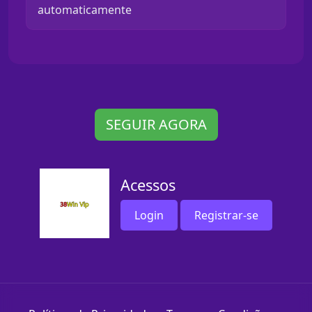
automaticamente
SEGUIR AGORA
Acessos
Login
Registrar-se