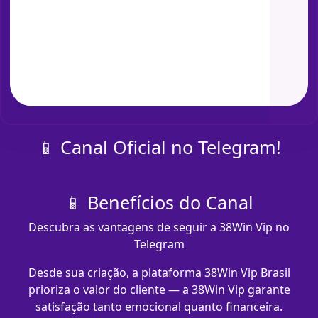
📱 Canal Oficial no Telegram!
📱 Benefícios do Canal
Descubra as vantagens de seguir a 38Win Vip no
Telegram
Desde sua criação, a plataforma 38Win Vip Brasil
prioriza o valor do cliente — a 38Win Vip garante
satisfação tanto emocional quanto financeira.