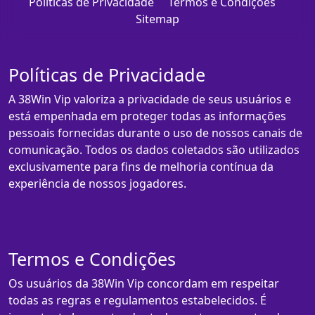
Políticas de Privacidade
Termos e Condições
Sitemap
Políticas de Privacidade
A 38Win Vip valoriza a privacidade de seus usuários e
está empenhada em proteger todas as informações
pessoais fornecidas durante o uso de nossos canais de
comunicação. Todos os dados coletados são utilizados
exclusivamente para fins de melhoria contínua da
experiência de nossos jogadores.
Termos e Condições
Os usuários da 38Win Vip concordam em respeitar
todas as regras e regulamentos estabelecidos. É