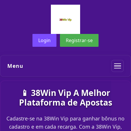
Login
Registrar-se
Menu
📱 38Win Vip A Melhor
Plataforma de Apostas
Cadastre-se na 38Win Vip para ganhar bônus no
cadastro e em cada recarga. Com a 38Win Vip,