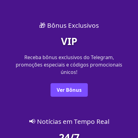
🎁 Bônus Exclusivos
VIP
Receba bônus exclusivos do Telegram,
promoções especiais e códigos promocionais
únicos!
Ver Bônus
📢 Notícias em Tempo Real
24/7