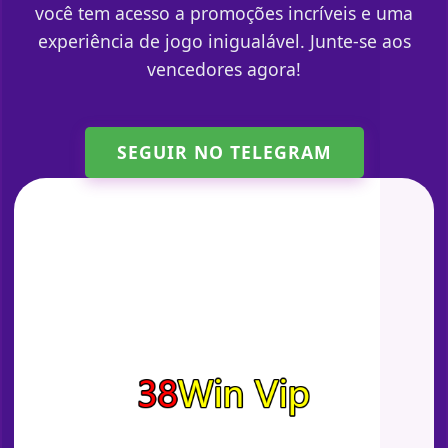
você tem acesso a promoções incríveis e uma
experiência de jogo inigualável. Junte-se aos
vencedores agora!
SEGUIR NO TELEGRAM