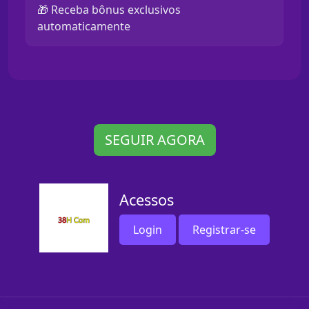
🎁 Receba bônus exclusivos
automaticamente
SEGUIR AGORA
Acessos
Login
Registrar-se