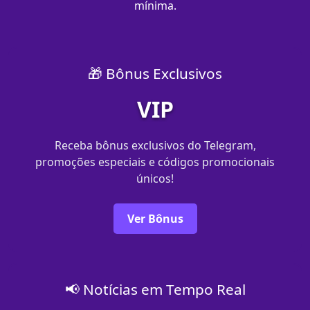
mínima.
🎁 Bônus Exclusivos
VIP
Receba bônus exclusivos do Telegram,
promoções especiais e códigos promocionais
únicos!
Ver Bônus
📢 Notícias em Tempo Real