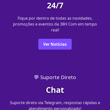
24/7
Fique por dentro de todas as novidades,
promoções e eventos da 38H Com em tempo
real!
Ver Notícias
💬 Suporte Direto
Chat
Suporte direto via Telegram, respostas rápidas e
atendimento personalizado!