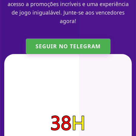
acesso a promoções incríveis e uma experiência
de jogo inigualável. Junte-se aos vencedores
agora!
SEGUIR NO TELEGRAM