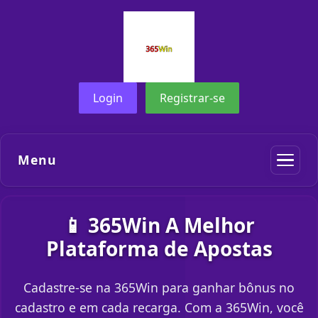
Login
Registrar-se
Menu
📱 365Win A Melhor
Plataforma de Apostas
Cadastre-se na 365Win para ganhar bônus no
cadastro e em cada recarga. Com a 365Win, você