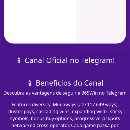
📱 Canal Oficial no Telegram!
📱 Benefícios do Canal
Descubra as vantagens de seguir a 365Win no Telegram
Features diversity: Megaways (até 117.649 ways),
cluster pays, cascading wins, expanding wilds, sticky
symbols, bonus buy options, progressive jackpots
networked cross-operator. Cada game passa por