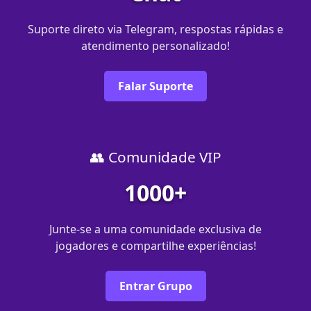
Suporte direto via Telegram, respostas rápidas e
atendimento personalizado!
Falar Suporte
👥 Comunidade VIP
1000+
Junte-se a uma comunidade exclusiva de
jogadores e compartilhe experiências!
Entrar Grupo