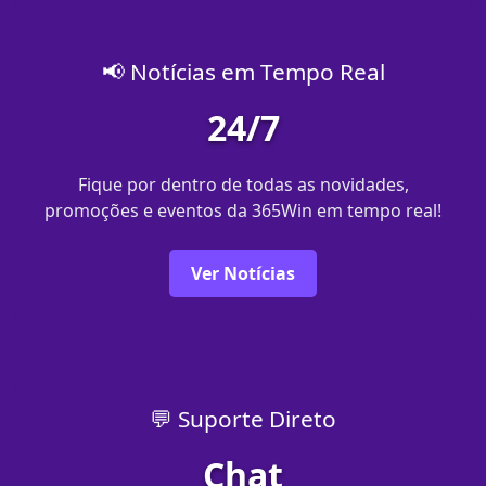
📢 Notícias em Tempo Real
24/7
Fique por dentro de todas as novidades,
promoções e eventos da 365Win em tempo real!
Ver Notícias
💬 Suporte Direto
Chat