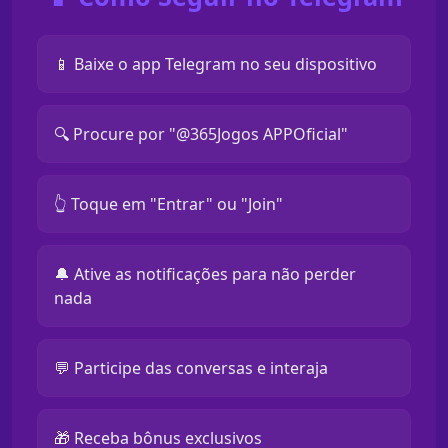
📱 Baixe o app Telegram no seu dispositivo
🔍 Procure por "@365Jogos APPOficial"
👆 Toque em "Entrar" ou "Join"
🔔 Ative as notificações para não perder
nada
💬 Participe das conversas e interaja
🎁 Receba bônus exclusivos