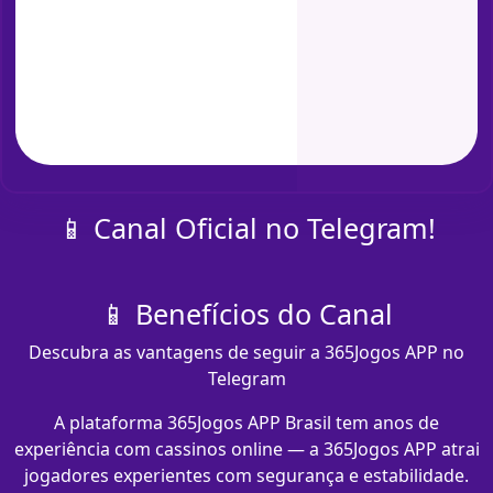
📱 Canal Oficial no Telegram!
📱 Benefícios do Canal
Descubra as vantagens de seguir a 365Jogos APP no
Telegram
A plataforma 365Jogos APP Brasil tem anos de
experiência com cassinos online — a 365Jogos APP atrai
jogadores experientes com segurança e estabilidade.